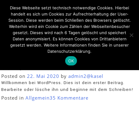
Diese Webseite setzt technisch notwendige Cookies. Hierbei
handelt es sich um Cookies zur Aufrechterhaltung der User-
Session. Diese werden beim Schließen des Browsers gelöscht.
Weiterhin wird ein Cookie zum Zählen der Webseitenbesucher
Ihre
gesetzt. Dieses wird nach 6 Tagen gelöscht und speichert
Daten anonymisiert. Es können Cookies von Drittanbietern
Tierarztpraxis in
gesetzt werden. Weitere Informationen finden Sie in unserer
der Eifel
Datenschutzerklärung.
OK
Autor:
admin2@kasel
Posted on
22. Mai 2020
by
admin2@kasel
Willkommen bei WordPress. Dies ist dein erster Beitrag.
Bearbeite oder lösche ihn und beginne mit dem Schreiben!
zu
Posted in
Allgemein
35 Kommentare
Hallo
Welt!