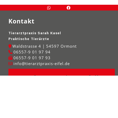
Kontakt
Tierarztpraxis Sarah Kasel
Praktische Tierärzte
Waldstrasse 4 | 54597 Ormont
06557-9 01 97 94
06557-9 01 97 93
info@tierarztpraxis-eifel.de
Rufnummer im Notfall
Um wertvolle Wartezeit zu vermeiden, melden Sie bitte
auch Kleintiernotfälle telefonisch an,
da nicht immer ein Tierarzt
vor Ort ist!
In Notfällen erreichen Sie uns immer unter