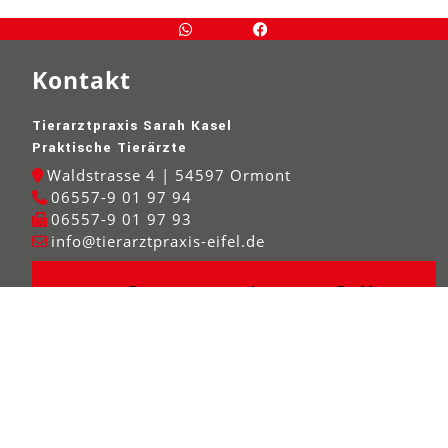
Kontakt
Tierarztpraxis Sarah Kasel
Praktische Tierärzte
Waldstrasse 4 | 54597 Ormont
06557-9 01 97 94
06557-9 01 97 93
info@tierarztpraxis-eifel.de
Rufnummer im Notfall
Um wertvolle Wartezeit zu vermeiden, melden Sie bitte
auch Kleintiernotfälle telefonisch an,
da nicht immer ein Tierarzt
vor Ort ist!
In Notfällen erreichen Sie uns immer unter