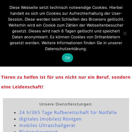
Diese Webseite setzt technisch notwendige Cookies. Hierbei
handelt es sich um Cookies zur Aufrechterhaltung der User-
Session. Diese werden beim Schließen des Browsers gelöscht.
Weiterhin wird ein Cookie zum Zählen der Webseitenbesucher
Ihre
gesetzt. Dieses wird nach 6 Tagen gelöscht und speichert
Daten anonymisiert. Es können Cookies von Drittanbietern
Tierarztpraxis in
gesetzt werden. Weitere Informationen finden Sie in unserer
der Eifel
Datenschutzerklärung.
OK
Tieren zu helfen ist für uns nicht nur ein Beruf, sondern
eine Leidenschaft!
Unsere Dienstleistungen:
24 h/365 Tage Rufbereitschaft für Notfälle
digitales (mobiles) Röntgen
mobiles Ultraschallgerät
Blutanalysegerät